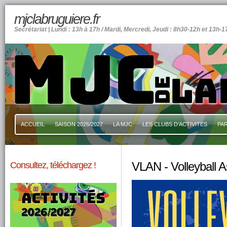
mjclabruguiere.fr
Secrétariat | Lundi : 13h à 17h / Mardi, Mercredi, Jeudi : 8h30-12h et 13h-1
ACCUEIL
SAISON 2026/2027
LA MJC
LES CLUBS D’ACTIVITES
PA
Consultez, téléchargez !
VLAN - Volleyball A