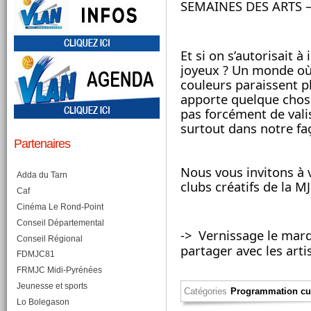
SEMAINES DES ARTS –
Et si on s’autorisait 
joyeux ? Un monde où 
couleurs paraissent p
apporte quelque chose
pas forcément de valis
surtout dans notre fa
Partenaires
Nous vous invitons à v
Adda du Tarn
clubs créatifs de la MJ
Caf
Cinéma Le Rond-Point
Conseil Départemental
->  V
ernissage le mard
Conseil Régional
partager avec les arti
FDMJC81
FRMJC Midi-Pyrénées
Jeunesse et sports
Catégories
Programmation cul
Lo Bolegason