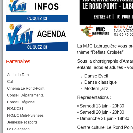
La MJC Labruguière vous pré
thème “Reflets Croisés”
Partenaires
Sous la chorégraphie d’Ama
enfants, ados et adultes - vo
Adda du Tarn
Danse Éveil
Caf
Danse classique
Modern jazz
Cinéma Le Rond-Point
Conseil Départemental
Représentations :
Conseil Régional
▪️ Samedi 13 juin - 20h30
FDMJC81
▪️ Samedi 20 juin - 20h30
FRMJC Midi-Pyrénées
▪️ Dimanche 21 juin - 18h30
Jeunesse et sports
Centre culturel Le Rond Poin
Lo Bolegason