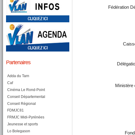
Fédération D
Caisse
Partenaires
Délégation
Adda du Tarn
Caf
Ministère 
Cinéma Le Rond-Point
Conseil Départemental
Conseil Régional
FDMJC81
FRMJC Midi-Pyrénées
Jeunesse et sports
Lo Bolegason
Fond